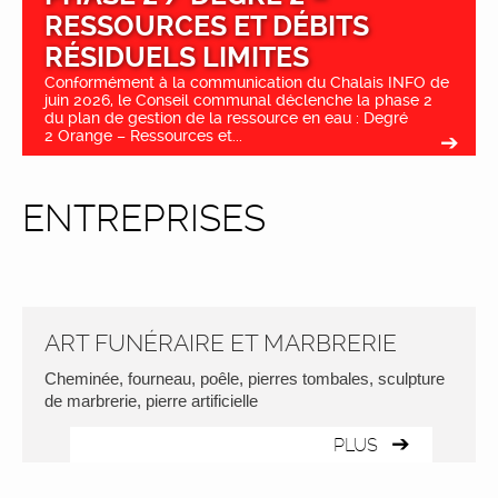
RESSOURCES ET DÉBITS
RÉSIDUELS LIMITES
Conformément à la communication du Chalais INFO de
juin 2026, le Conseil communal déclenche la phase 2
du plan de gestion de la ressource en eau : Degré
2 Orange – Ressources et...
ENTREPRISES
ART FUNÉRAIRE ET MARBRERIE
Cheminée, fourneau, poêle, pierres tombales, sculpture
de marbrerie, pierre artificielle
PLUS