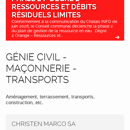
RESSOURCES ET DÉBITS
RÉSIDUELS LIMITES
Conformément à la communication du Chalais INFO de
juin 2026, le Conseil communal déclenche la phase 2
du plan de gestion de la ressource en eau : Degré
2 Orange – Ressources et...
GÉNIE CIVIL -
MAÇONNERIE -
TRANSPORTS
Aménagement, terrassement, transports,
construction, etc.
CHRISTEN MARCO SA