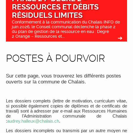
RESSOURCES ET DÉBITS
RÉSIDUELS LIMITES
Conformément à la communication du Chalais INFO de
juin 2026, le Conseil communal déclenche la phase 2
du plan de gestion de la ressource en eau : Degré
2 Orange – Ressources et...
POSTES À POURVOIR
Sur cette page, vous trouverez les différents postes
ouverts sur la commune de Chalais.
Les dossiers complets (lettre de motivation, curriculum vitae,
si possible également copies de diplômes et de certificats de
travail) sont à adresser par e-mail aux Ressources Humaines
de l’Administration communale de Chalais
:
audrey.halleux@chalais.ch
.
Les dossiers incomplets ou transmis par un autre moyen ne