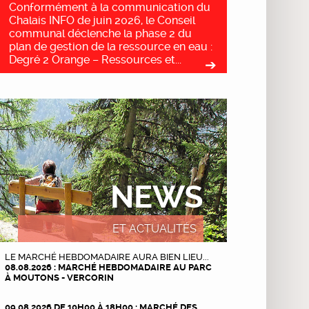
Conformément à la communication du
Chalais INFO de juin 2026, le Conseil
communal déclenche la phase 2 du
plan de gestion de la ressource en eau :
Degré 2 Orange – Ressources et...
NEWS
ET ACTUALITÉS
LE MARCHÉ HEBDOMADAIRE AURA BIEN LIEU...
08.08.2026 : MARCHÉ HEBDOMADAIRE AU PARC
À MOUTONS - VERCORIN
09.08.2026 DE 10H00 À 18H00 : MARCHÉ DES