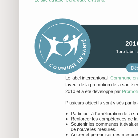
É
201
T
N
A
1ère labell
S
N
E
E
C
N
O
U
M
M
Déc
Le label intercantonal "
Commune en 
faveur de la promotion de la santé e
2010 et a été développé par
Promoti
Plusieurs objectifs sont visés par l
Participer à l'amélioration de la s
Renforcer les compétences de la
Soutenir les communes à évaluer 
de nouvelles mesures.
Ancrer et pérenniser ces mesures