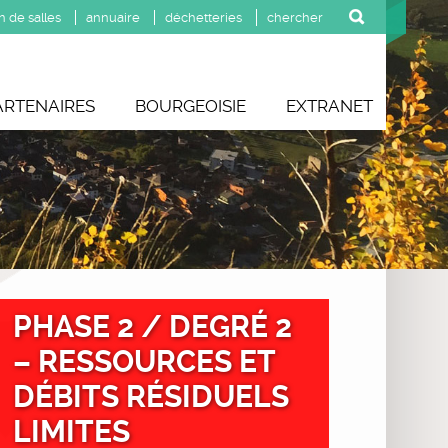
n de salles
annuaire
déchetteries
ARTENAIRES
BOURGEOISIE
EXTRANET
PHASE 2 / DEGRÉ 2
– RESSOURCES ET
DÉBITS RÉSIDUELS
LIMITES