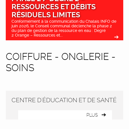
RESSOURCES ET DÉBITS
RÉSIDUELS LIMITES
Conformément à la communication du Chalais INFO de
juin 2026, le Conseil communal déclenche la phase 2
du plan de gestion de la ressource en eau : Degré
2 Orange – Ressources et...
COIFFURE - ONGLERIE -
SOINS
CENTRE D'ÉDUCATION ET DE SANTÉ
PLUS