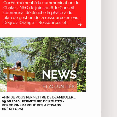
Conformément à la communication du
Chalais INFO de juin 2026, le Conseil
communal déclenche la phase 2 du
plan de gestion de la ressource en eau :
Degré 2 Orange – Ressources et...
NEWS
ET ACTUALITÉS
AFIN DE VOUS PERMETTRE DE DÉAMBULER...
09.08.2026 : FERMETURE DE ROUTES -
VERCORIN (MARCHÉ DES ARTISANS
CRÉATEURS)