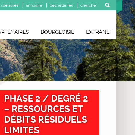
n de salles
annuaire
déchetteries
ARTENAIRES
BOURGEOISIE
EXTRANET
PHASE 2 / DEGRÉ 2
– RESSOURCES ET
DÉBITS RÉSIDUELS
LIMITES