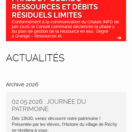
RESSOURCES ET DÉBITS
RÉSIDUELS LIMITES
Conformément à la communication du Chalais INFO de
juin 2026, le Conseil communal déclenche la phase 2
du plan de gestion de la ressource en eau : Degré
2 Orange – Ressources et...
ACTUALITÉS
Archive 2026
02.05.2026 : JOURNÉE DU
PATRIMOINE
Dès 13h30, venez découvrir notre patrimoine !
Présentée par les élèves, l'Histoire du village de Réchy
se révélera à vous.