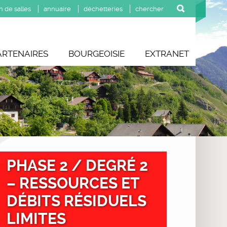
n de salles
annuaire
déchetteries
ARTENAIRES
BOURGEOISIE
EXTRANET
PHASE 2 / DEGRÉ 2
– RESSOURCES ET
DÉBITS RÉSIDUELS
LIMITES