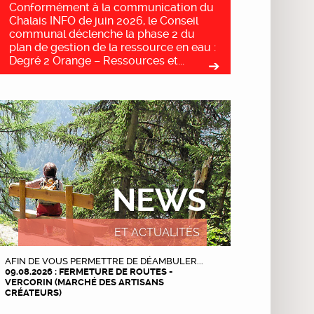
Conformément à la communication du
Chalais INFO de juin 2026, le Conseil
communal déclenche la phase 2 du
plan de gestion de la ressource en eau :
Degré 2 Orange – Ressources et...
NEWS
ET ACTUALITÉS
AFIN DE VOUS PERMETTRE DE DÉAMBULER...
09.08.2026 : FERMETURE DE ROUTES -
VERCORIN (MARCHÉ DES ARTISANS
CRÉATEURS)