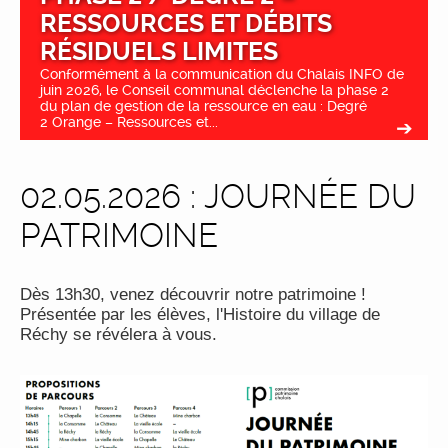
RESSOURCES ET DÉBITS
RÉSIDUELS LIMITES
Conformément à la communication du Chalais INFO de
juin 2026, le Conseil communal déclenche la phase 2
du plan de gestion de la ressource en eau : Degré
2 Orange – Ressources et...
02.05.2026 : JOURNÉE DU
PATRIMOINE
Dès 13h30, venez découvrir notre patrimoine !
Présentée par les élèves, l'Histoire du village de
Réchy se révélera à vous.