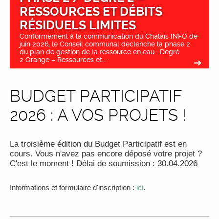
RESSOURCES ET DÉBITS
RÉSIDUELS LIMITES
Conformément à la communication du Chalais INFO de
juin 2026, le Conseil communal déclenche la phase 2
du plan de gestion de la ressource en eau : Degré
2 Orange – Ressources et...
BUDGET PARTICIPATIF
2026 : A VOS PROJETS !
La troisième édition du Budget Participatif est en
cours. Vous n'avez pas encore déposé votre projet ?
C'est le moment ! Délai de soumission : 30.04.2026
Informations et formulaire d'inscription :
ici
.