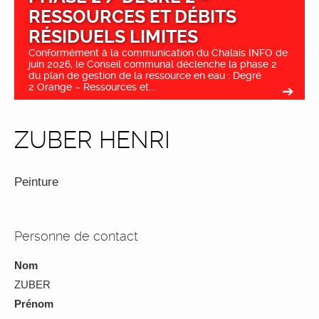
RESSOURCES ET DÉBITS
RÉSIDUELS LIMITES
Conformément à la communication du Chalais INFO de
juin 2026, le Conseil communal déclenche la phase 2
du plan de gestion de la ressource en eau : Degré
2 Orange – Ressources et...
ZUBER HENRI
Peinture
Personne de contact
Nom
ZUBER
Prénom