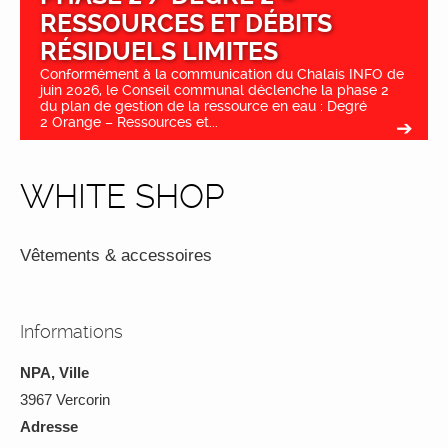
RESSOURCES ET DÉBITS
RÉSIDUELS LIMITES
Conformément à la communication du Chalais INFO de
juin 2026, le Conseil communal déclenche la phase 2
du plan de gestion de la ressource en eau : Degré
2 Orange – Ressources et...
WHITE SHOP
Vêtements & accessoires
Informations
NPA, Ville
3967 Vercorin
Adresse