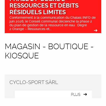
RESSOURCES ET DÉBITS
RÉSIDUELS LIMITES
Conformément à la communication du Chalais INFO de
juin 2026, le Conseil communal déclenche la phase 2
du plan de gestion de la ressource en eau : Degré
2 Orange – Ressources et...
MAGASIN - BOUTIQUE -
KIOSQUE
CYCLO-SPORT SÀRL
PLUS