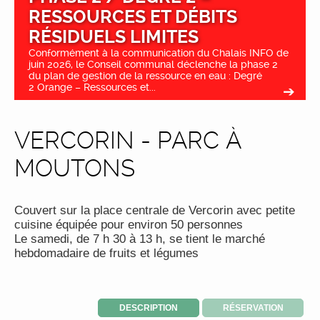
RESSOURCES ET DÉBITS
RÉSIDUELS LIMITES
Conformément à la communication du Chalais INFO de
juin 2026, le Conseil communal déclenche la phase 2
du plan de gestion de la ressource en eau : Degré
2 Orange – Ressources et...
VERCORIN - PARC À
MOUTONS
Couvert sur la place centrale de Vercorin avec petite
cuisine équipée pour environ 50 personnes
Le samedi, de 7 h 30 à 13 h, se tient le marché
hebdomadaire de fruits et légumes
DESCRIPTION
RÉSERVATION