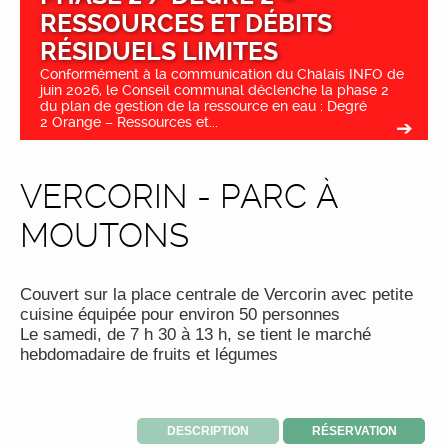
RESSOURCES ET DÉBITS
RÉSIDUELS LIMITES
Conformément à la communication du Chalais INFO de
juin 2026, le Conseil communal déclenche la phase 2
du plan de gestion de la ressource en eau : Degré
2 Orange – Ressources et...
VERCORIN - PARC À
MOUTONS
Couvert sur la place centrale de Vercorin avec petite
cuisine équipée pour environ 50 personnes
Le samedi, de 7 h 30 à 13 h, se tient le marché
hebdomadaire de fruits et légumes
DESCRIPTION
RÉSERVATION