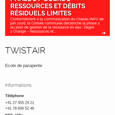
RESSOURCES ET DÉBITS
RÉSIDUELS LIMITES
Conformément à la communication du Chalais INFO de
juin 2026, le Conseil communal déclenche la phase 2
du plan de gestion de la ressource en eau : Degré
2 Orange – Ressources et...
TWIST'AIR
Ecole de parapente
Informations
Téléphone
+41 27 455 24 21
+41 78 606 52 46