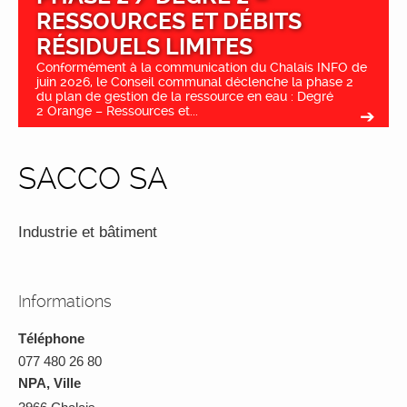
RESSOURCES ET DÉBITS
RÉSIDUELS LIMITES
Conformément à la communication du Chalais INFO de
juin 2026, le Conseil communal déclenche la phase 2
du plan de gestion de la ressource en eau : Degré
2 Orange – Ressources et...
SACCO SA
Industrie et bâtiment
Informations
Téléphone
077 480 26 80
NPA, Ville