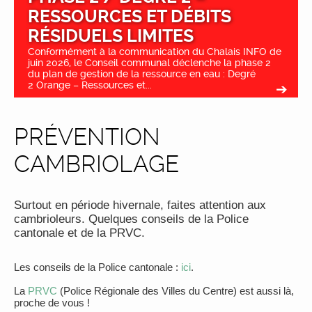
RESSOURCES ET DÉBITS
RÉSIDUELS LIMITES
Conformément à la communication du Chalais INFO de
juin 2026, le Conseil communal déclenche la phase 2
du plan de gestion de la ressource en eau : Degré
2 Orange – Ressources et...
PRÉVENTION
CAMBRIOLAGE
Surtout en période hivernale, faites attention aux
cambrioleurs. Quelques conseils de la Police
cantonale et de la PRVC.
Les conseils de la Police cantonale :
ici
.
La
PRVC
(Police Régionale des Villes du Centre) est aussi là,
proche de vous !