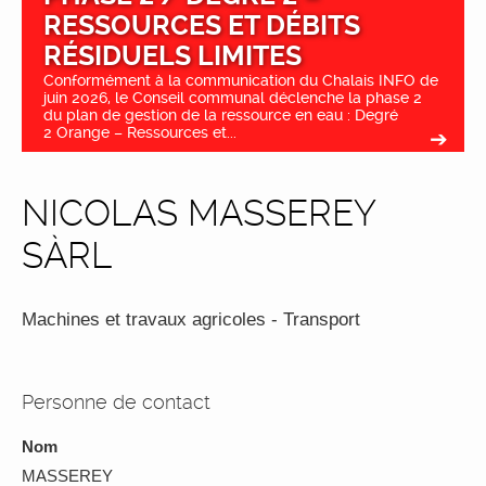
RESSOURCES ET DÉBITS
RÉSIDUELS LIMITES
Conformément à la communication du Chalais INFO de
juin 2026, le Conseil communal déclenche la phase 2
du plan de gestion de la ressource en eau : Degré
2 Orange – Ressources et...
NICOLAS MASSEREY
SÀRL
Machines et travaux agricoles - Transport
Personne de contact
Nom
MASSEREY