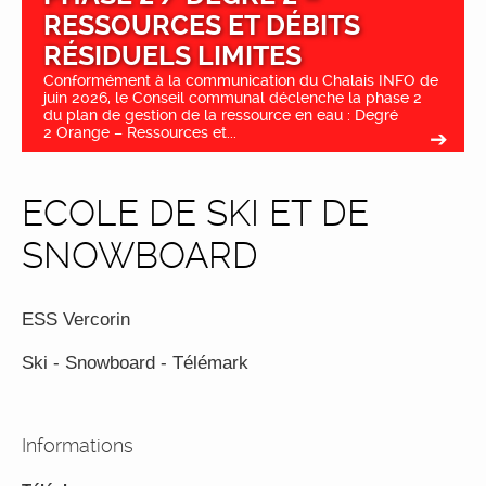
RESSOURCES ET DÉBITS
RÉSIDUELS LIMITES
Conformément à la communication du Chalais INFO de
juin 2026, le Conseil communal déclenche la phase 2
du plan de gestion de la ressource en eau : Degré
2 Orange – Ressources et...
ECOLE DE SKI ET DE
SNOWBOARD
ESS Vercorin
Ski - Snowboard - Télémark
Informations