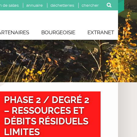
n de salles
annuaire
déchetteries
ARTENAIRES
BOURGEOISIE
EXTRANET
PHASE 2 / DEGRÉ 2
– RESSOURCES ET
DÉBITS RÉSIDUELS
LIMITES