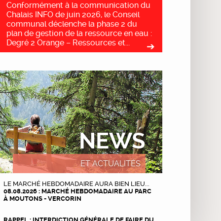
Conformément à la communication du
Chalais INFO de juin 2026, le Conseil
communal déclenche la phase 2 du
plan de gestion de la ressource en eau :
Degré 2 Orange – Ressources et...
NEWS
ET ACTUALITÉS
LE MARCHÉ HEBDOMADAIRE AURA BIEN LIEU...
08.08.2026 : MARCHÉ HEBDOMADAIRE AU PARC
À MOUTONS - VERCORIN
RAPPEL : INTERDICTION GÉNÉRALE DE FAIRE DU