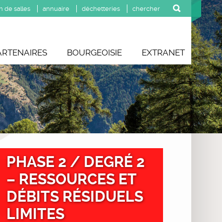
n de salles
annuaire
déchetteries
ARTENAIRES
BOURGEOISIE
EXTRANET
PHASE 2 / DEGRÉ 2
– RESSOURCES ET
DÉBITS RÉSIDUELS
LIMITES