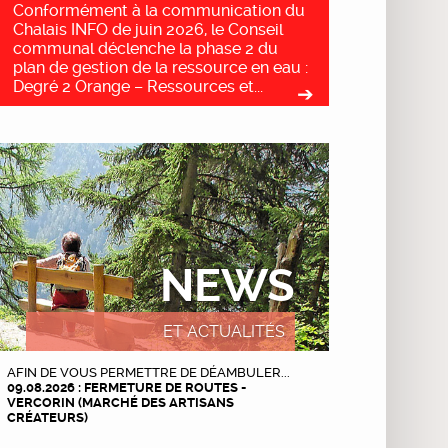
Conformément à la communication du
Chalais INFO de juin 2026, le Conseil
communal déclenche la phase 2 du
plan de gestion de la ressource en eau :
Degré 2 Orange – Ressources et...
NEWS
ET ACTUALITÉS
AFIN DE VOUS PERMETTRE DE DÉAMBULER...
09.08.2026 : FERMETURE DE ROUTES -
VERCORIN (MARCHÉ DES ARTISANS
CRÉATEURS)