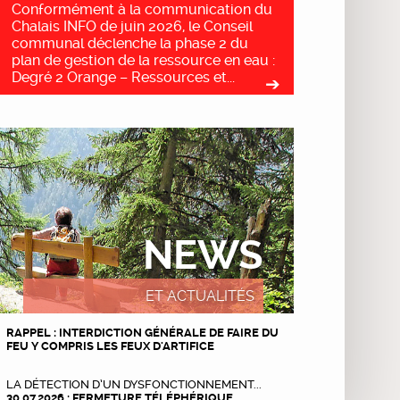
Conformément à la communication du
Chalais INFO de juin 2026, le Conseil
communal déclenche la phase 2 du
plan de gestion de la ressource en eau :
Degré 2 Orange – Ressources et...
NEWS
ET ACTUALITÉS
RAPPEL : INTERDICTION GÉNÉRALE DE FAIRE DU
FEU Y COMPRIS LES FEUX D'ARTIFICE
LA DÉTECTION D’UN DYSFONCTIONNEMENT...
30.07.2026 : FERMETURE TÉLÉPHÉRIQUE