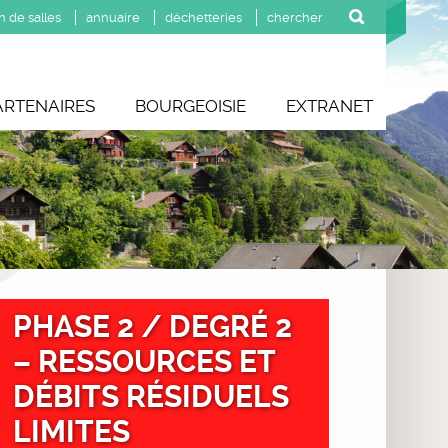
n de salles
annuaire
déchetteries
ARTENAIRES
BOURGEOISIE
EXTRANET
PHASE 2 / DEGRÉ 2
– RESSOURCES ET
DÉBITS RÉSIDUELS
LIMITES