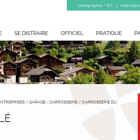
cartographie / SIT
réservatio
E
SE DISTRAIRE
OFFICIEL
PRATIQUE
P
NTREPRISES
/
GARAGE - CARROSSERIE
/
CARROSSERIE DU
LÉ