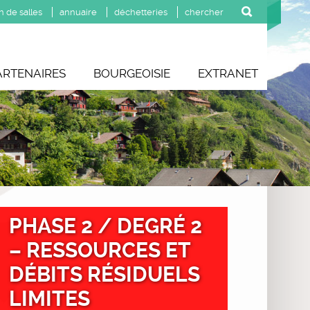
n de salles
annuaire
déchetteries
ARTENAIRES
BOURGEOISIE
EXTRANET
PHASE 2 / DEGRÉ 2
– RESSOURCES ET
DÉBITS RÉSIDUELS
LIMITES