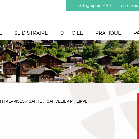
cartographie / SIT
réservatio
E
SE DISTRAIRE
OFFICIEL
PRATIQUE
P
NTREPRISES
/
SANTÉ
/
CANDELIER PHILIPPE
E