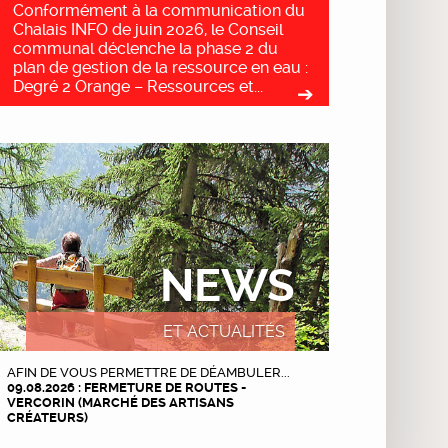
Conformément à la communication du
Chalais INFO de juin 2026, le Conseil
communal déclenche la phase 2 du
plan de gestion de la ressource en eau :
Degré 2 Orange – Ressources et...
NEWS
ET ACTUALITÉS
AFIN DE VOUS PERMETTRE DE DÉAMBULER...
09.08.2026 : FERMETURE DE ROUTES -
VERCORIN (MARCHÉ DES ARTISANS
CRÉATEURS)