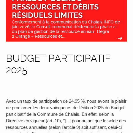
RESSOURCES ET DÉBITS
RÉSIDUELS LIMITES
Conformément à la communication du Chalais INFO de
juin 2026, le Conseil communal déclenche la phase 2
du plan de gestion de la ressource en eau : Degré
2 Orange – Ressources et...
BUDGET PARTICIPATIF
2025
Avec un taux de participation de 24.95 %, nous avons le plaisir
de proclamer les deux vainqueurs de l'édition 2025 du Budget
participatif de la Commune de Chalais. En effet, selon la
Directive en vigueur (art. 10), "[...] pour autant que le solde des
ressources annuelles (selon l’article 9) soit suffisant, celui-ci