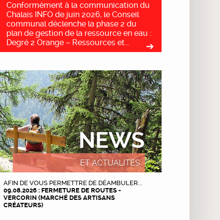
Conformément à la communication du
Chalais INFO de juin 2026, le Conseil
communal déclenche la phase 2 du
plan de gestion de la ressource en eau :
Degré 2 Orange – Ressources et...
NEWS
ET ACTUALITÉS
AFIN DE VOUS PERMETTRE DE DÉAMBULER...
09.08.2026 : FERMETURE DE ROUTES -
VERCORIN (MARCHÉ DES ARTISANS
CRÉATEURS)