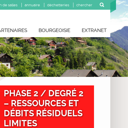
n de salles
annuaire
déchetteries
ARTENAIRES
BOURGEOISIE
EXTRANET
PHASE 2 / DEGRÉ 2
– RESSOURCES ET
DÉBITS RÉSIDUELS
LIMITES