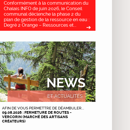
Conformément à la communication du
Chalais INFO de juin 2026, le Conseil
communal déclenche la phase 2 du
plan de gestion de la ressource en eau :
Degré 2 Orange – Ressources et...
NEWS
ET ACTUALITÉS
AFIN DE VOUS PERMETTRE DE DÉAMBULER...
09.08.2026 : FERMETURE DE ROUTES -
VERCORIN (MARCHÉ DES ARTISANS
CRÉATEURS)