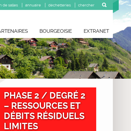
n de salles
annuaire
déchetteries
ARTENAIRES
BOURGEOISIE
EXTRANET
PHASE 2 / DEGRÉ 2
– RESSOURCES ET
DÉBITS RÉSIDUELS
LIMITES