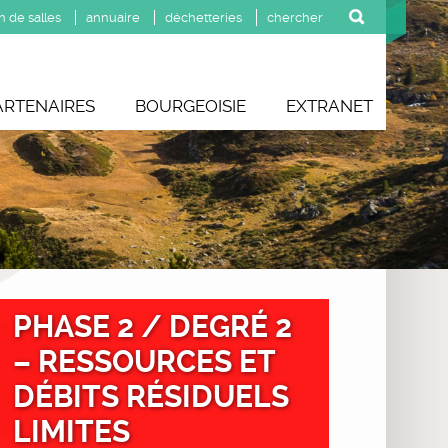
n de salles
annuaire
déchetteries
ARTENAIRES
BOURGEOISIE
EXTRANET
PHASE 2 / DEGRÉ 2
– RESSOURCES ET
DÉBITS RÉSIDUELS
LIMITES