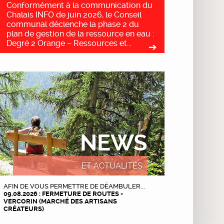
Conformément à la communication du
Chalais INFO de juin 2026, le Conseil
communal déclenche la phase 2 du
plan de gestion de la ressource en eau :
Degré 2 Orange – Ressources et...
NEWS
ET ACTUALITÉS
AFIN DE VOUS PERMETTRE DE DÉAMBULER...
09.08.2026 : FERMETURE DE ROUTES -
VERCORIN (MARCHÉ DES ARTISANS
CRÉATEURS)