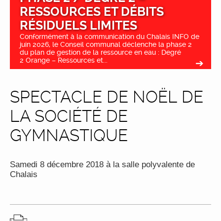
RESSOURCES ET DÉBITS
RÉSIDUELS LIMITES
Conformément à la communication du Chalais INFO de
juin 2026, le Conseil communal déclenche la phase 2
du plan de gestion de la ressource en eau : Degré
2 Orange – Ressources et...
SPECTACLE DE NOËL DE
LA SOCIÉTÉ DE
GYMNASTIQUE
Samedi 8 décembre 2018 à la salle polyvalente de
Chalais