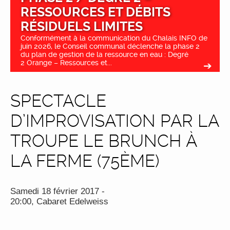
RESSOURCES ET DÉBITS
RÉSIDUELS LIMITES
Conformément à la communication du Chalais INFO de
juin 2026, le Conseil communal déclenche la phase 2
du plan de gestion de la ressource en eau : Degré
2 Orange – Ressources et...
SPECTACLE
D’IMPROVISATION PAR LA
TROUPE LE BRUNCH À
LA FERME (75ÈME)
Samedi 18 février 2017 -
20:00, Cabaret Edelweiss