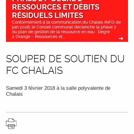
RESSOURCES ET DÉBITS
RÉSIDUELS LIMITES
Conformément à la communication du Chalais INFO de
juin 2026, le Conseil communal déclenche la phase 2
du plan de gestion de la ressource en eau : Degré
2 Orange – Ressources et...
SOUPER DE SOUTIEN DU
FC CHALAIS
Samedi 3 février 2018 à la salle polyvalente de
Chalais