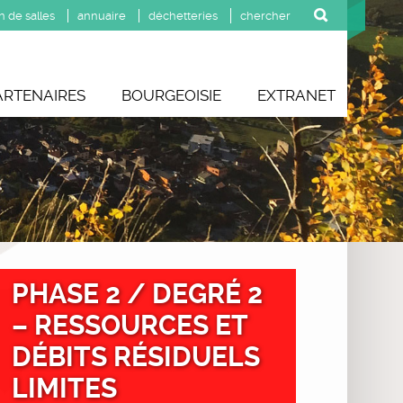
n de salles
annuaire
déchetteries
ARTENAIRES
BOURGEOISIE
EXTRANET
PHASE 2 / DEGRÉ 2
– RESSOURCES ET
DÉBITS RÉSIDUELS
LIMITES