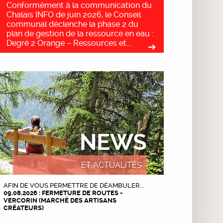
Conformément à la communication du
Chalais INFO de juin 2026, le Conseil
communal déclenche la phase 2 du
plan de gestion de la ressource en eau :
Degré 2 Orange – Ressources et...
NEWS
ET ACTUALITÉS
AFIN DE VOUS PERMETTRE DE DÉAMBULER...
09.08.2026 : FERMETURE DE ROUTES -
VERCORIN (MARCHÉ DES ARTISANS
CRÉATEURS)