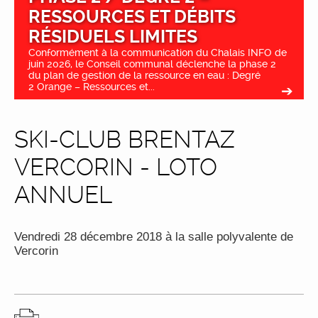
RESSOURCES ET DÉBITS
RÉSIDUELS LIMITES
Conformément à la communication du Chalais INFO de
juin 2026, le Conseil communal déclenche la phase 2
du plan de gestion de la ressource en eau : Degré
2 Orange – Ressources et...
SKI-CLUB BRENTAZ
VERCORIN - LOTO
ANNUEL
Vendredi 28 décembre 2018 à la salle polyvalente de
Vercorin