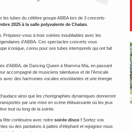
er les tubes du célèbre groupe ABBA lors de 3 concerts-
embre 2025 à la salle polyvalente de Chalais
.
p. Préparez-vous à trois soirées inoubliables avec les
s légendaires d’ABBA. Ces spectacles-concerts vous
oupe iconique, connu pour ses tubes intemporels qui ont fait
ccès d’ABBA, de Dancing Queen à Mamma Mia, en passant
œur accompagné de musiciens talentueux et de l’Amicale
es avec des harmonies vocales envoûtantes et une énergie
t d’audace ainsi que les chorégraphies dynamiques donneront
 transportés par une mise en scène éblouissante où les jeux
ve tout ou long de la soirée.
 la fête continuera avec notre
soirée disco !
Sortez vos
antes ou des pantalons à pattes d’éléphant et rejoignez-nous