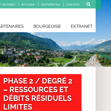
n de salles
annuaire
déchetteries
ARTENAIRES
BOURGEOISIE
EXTRANET
PHASE 2 / DEGRÉ 2
– RESSOURCES ET
DÉBITS RÉSIDUELS
LIMITES