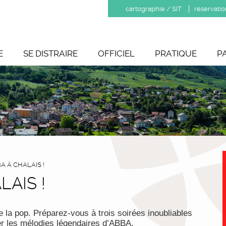
cartographie / SIT
réservatio
E
SE DISTRAIRE
OFFICIEL
PRATIQUE
P
A À CHALAIS !
LAIS !
e la pop. Préparez-vous à trois soirées inoubliables
rer les mélodies légendaires d’ABBA.