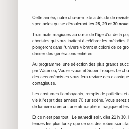
Cette année, notre chœur-mixte a décidé de revisit
spectacles qui se dérouleront
les 28, 29 et 30 nov
Trois nuits magiques au cœur de l’âge d’or de la po
choristes qui vous invitent à célébrer les mélodie
plongeront dans l’univers vibrant et coloré de ce gr
danser des générations entières.
Au programme, une sélection des plus grands su
par Waterloo, Voulez-vous et Super Trouper. Le ch
des accordéonistes vous fera revivre ces classiqu
contagieuse.
Les costumes flamboyants, remplis de paillettes e
vie à l’esprit des années 70 sur scène. Vous serez
de lumière créeront une atmosphère magique et festi
Et ce n’est pas tout !
Le samedi soir, dès
21 h 30
,
tenues les plus funky que ce soit des robes scintill