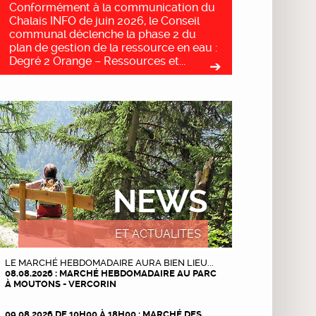
Conformément à la communication du
Chalais INFO de juin 2026, le Conseil
communal déclenche la phase 2 du
plan de gestion de la ressource en eau :
Degré 2 Orange – Ressources et...
NEWS
ET ACTUALITÉS
LE MARCHÉ HEBDOMADAIRE AURA BIEN LIEU...
08.08.2026 : MARCHÉ HEBDOMADAIRE AU PARC
À MOUTONS - VERCORIN
09.08.2026 DE 10H00 À 18H00 : MARCHÉ DES