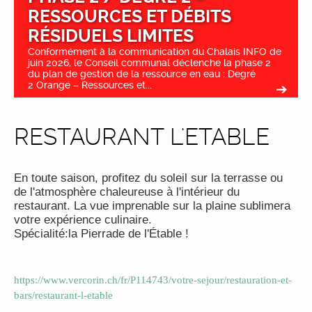
RESSOURCES ET DÉBITS
RÉSIDUELS LIMITES
Conformément à la communication du Chalais INFO de
juin 2026, le Conseil communal déclenche la phase 2
du plan de gestion de la ressource en eau : Degré
2 Orange – Ressources et...
RESTAURANT L'ETABLE
En toute saison, profitez du soleil sur la terrasse ou
de l'atmosphère chaleureuse à l'intérieur du
restaurant. La vue imprenable sur la plaine sublimera
votre expérience culinaire.
Spécialité:la Pierrade de l'Étable !
https://www.vercorin.ch/fr/P114743/votre-sejour/restauration-et-
bars/restaurant-l-etable