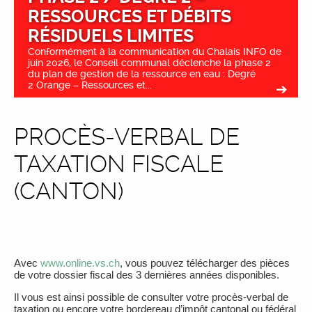
RESSOURCES ET DÉBITS
RÉSIDUELS LIMITES
Conformément à la communication du Chalais INFO de
juin 2026, le Conseil communal déclenche la phase 2
du plan de gestion de la ressource en eau : Degré
2 Orange – Ressources et...
PROCÈS-VERBAL DE
TAXATION FISCALE
(CANTON)
Avec
www.online.vs.ch
, vous pouvez télécharger des pièces
de votre dossier fiscal des 3 dernières années disponibles.
Il vous est ainsi possible de consulter votre procès-verbal de
taxation ou encore votre bordereau d’impôt cantonal ou fédéral