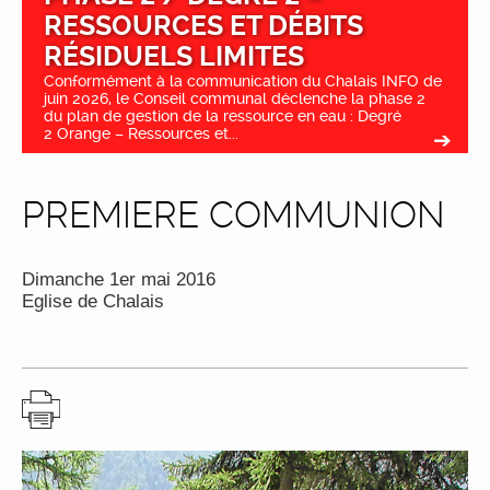
RESSOURCES ET DÉBITS
RÉSIDUELS LIMITES
Conformément à la communication du Chalais INFO de
juin 2026, le Conseil communal déclenche la phase 2
du plan de gestion de la ressource en eau : Degré
2 Orange – Ressources et...
PREMIERE COMMUNION
Dimanche 1er mai 2016
Eglise de Chalais