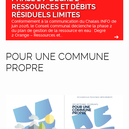
RESSOURCES ET DÉBITS
RÉSIDUELS LIMITES
Conformément à la communication du Chalais INFO de
juin 2026, le Conseil communal déclenche la phase 2
du plan de gestion de la ressource en eau : Degré
2 Orange – Ressources et...
POUR UNE COMMUNE
PROPRE