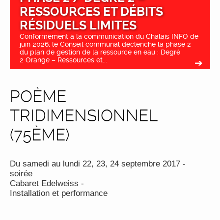
RESSOURCES ET DÉBITS
RÉSIDUELS LIMITES
Conformément à la communication du Chalais INFO de
juin 2026, le Conseil communal déclenche la phase 2
du plan de gestion de la ressource en eau : Degré
2 Orange – Ressources et...
POÈME
TRIDIMENSIONNEL
(75ÈME)
Du samedi au lundi 22, 23, 24 septembre 2017 -
soirée
Cabaret Edelweiss -
Installation et performance