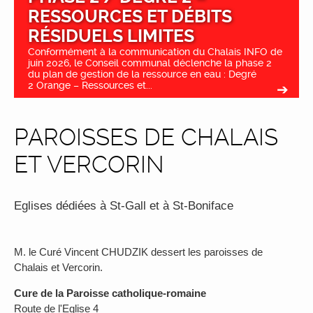
RESSOURCES ET DÉBITS
RÉSIDUELS LIMITES
Conformément à la communication du Chalais INFO de
juin 2026, le Conseil communal déclenche la phase 2
du plan de gestion de la ressource en eau : Degré
2 Orange – Ressources et...
PAROISSES DE CHALAIS
ET VERCORIN
Eglises dédiées à St-Gall et à St-Boniface
M. le Curé Vincent CHUDZIK dessert les paroisses de
Chalais et Vercorin.
Cure de la Paroisse catholique-romaine
Route de l'Eglise 4