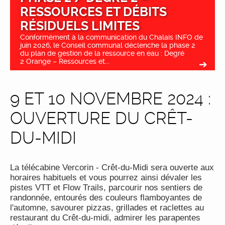
RESSOURCES ET DÉBITS
RÉSIDUELS LIMITES
Conformément à la communication du Chalais INFO de
juin 2026, le Conseil communal déclenche la phase 2
du plan de gestion de la ressource en eau : Degré
2 Orange – Ressources et...
9 ET 10 NOVEMBRE 2024 :
OUVERTURE DU CRÊT-
DU-MIDI
La télécabine Vercorin - Crêt-du-Midi sera ouverte aux
horaires habituels et vous pourrez ainsi dévaler les
pistes VTT et Flow Trails, parcourir nos sentiers de
randonnée, entourés des couleurs flamboyantes de
l'automne, savourer pizzas, grillades et raclettes au
restaurant du Crêt-du-midi, admirer les parapentes