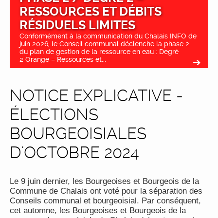
RESSOURCES ET DÉBITS
RÉSIDUELS LIMITES
Conformément à la communication du Chalais INFO de
juin 2026, le Conseil communal déclenche la phase 2
du plan de gestion de la ressource en eau : Degré
2 Orange – Ressources et...
NOTICE EXPLICATIVE -
ÉLECTIONS
BOURGEOISIALES
D'OCTOBRE 2024
Le 9 juin dernier, les Bourgeoises et Bourgeois de la
Commune de Chalais ont voté pour la séparation des
Conseils communal et bourgeoisial. Par conséquent,
cet automne, les Bourgeoises et Bourgeois de la