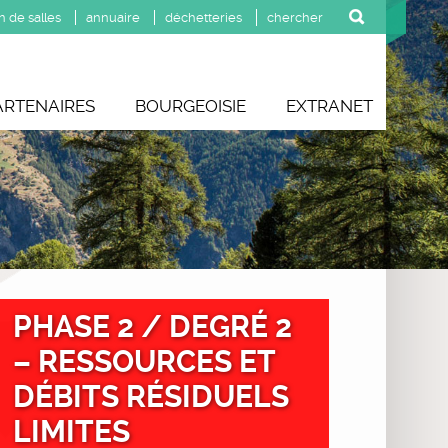
n de salles
annuaire
déchetteries
ARTENAIRES
BOURGEOISIE
EXTRANET
PHASE 2 / DEGRÉ 2
– RESSOURCES ET
DÉBITS RÉSIDUELS
LIMITES