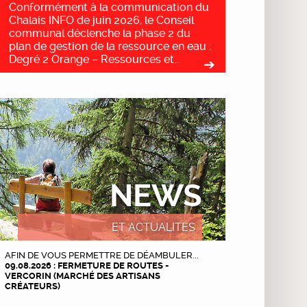
Conformément à la communication du
Chalais INFO de juin 2026, le Conseil
communal déclenche la phase 2 du
plan de gestion de la ressource en eau :
Degré 2 Orange – Ressources et...
NEWS
ET ACTUALITÉS
AFIN DE VOUS PERMETTRE DE DÉAMBULER...
09.08.2026 : FERMETURE DE ROUTES -
VERCORIN (MARCHÉ DES ARTISANS
CRÉATEURS)