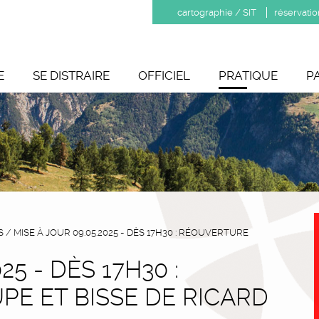
cartographie / SIT
réservatio
E
SE DISTRAIRE
OFFICIEL
PRATIQUE
P
S
/
MISE À JOUR 09.05.2025 - DÈS 17H30 : RÉOUVERTURE
25 - DÈS 17H30 :
E ET BISSE DE RICARD