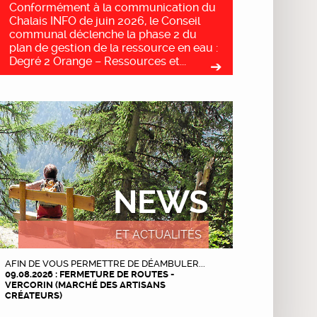
Conformément à la communication du
Chalais INFO de juin 2026, le Conseil
communal déclenche la phase 2 du
plan de gestion de la ressource en eau :
Degré 2 Orange – Ressources et...
NEWS
ET ACTUALITÉS
AFIN DE VOUS PERMETTRE DE DÉAMBULER...
09.08.2026 : FERMETURE DE ROUTES -
VERCORIN (MARCHÉ DES ARTISANS
CRÉATEURS)