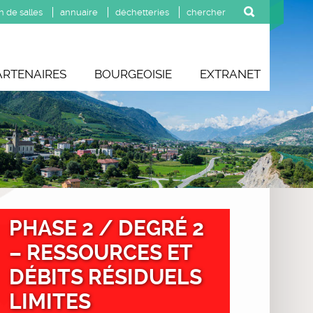
n de salles
annuaire
déchetteries
ARTENAIRES
BOURGEOISIE
EXTRANET
PHASE 2 / DEGRÉ 2
– RESSOURCES ET
DÉBITS RÉSIDUELS
LIMITES