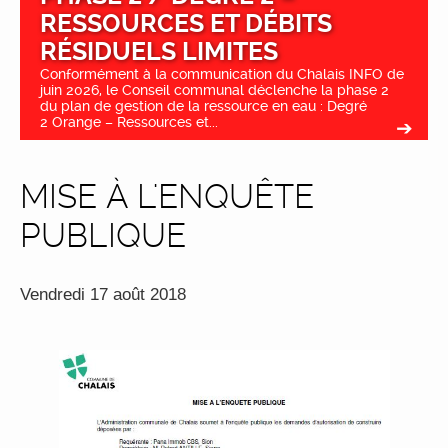
RESSOURCES ET DÉBITS
RÉSIDUELS LIMITES
Conformément à la communication du Chalais INFO de
juin 2026, le Conseil communal déclenche la phase 2
du plan de gestion de la ressource en eau : Degré
2 Orange – Ressources et...
MISE À L'ENQUÊTE
PUBLIQUE
Vendredi 17 août 2018