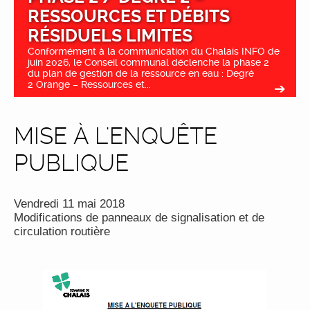
RESSOURCES ET DÉBITS
RÉSIDUELS LIMITES
Conformément à la communication du Chalais INFO de
juin 2026, le Conseil communal déclenche la phase 2
du plan de gestion de la ressource en eau : Degré
2 Orange – Ressources et...
MISE À L'ENQUÊTE
PUBLIQUE
Vendredi 11 mai 2018
Modifications de panneaux de signalisation et de
circulation routière