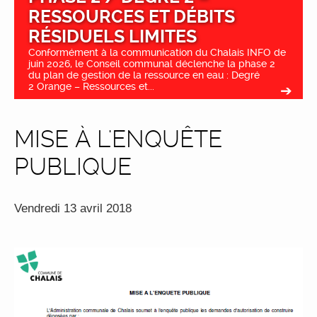
RESSOURCES ET DÉBITS
RÉSIDUELS LIMITES
Conformément à la communication du Chalais INFO de
juin 2026, le Conseil communal déclenche la phase 2
du plan de gestion de la ressource en eau : Degré
2 Orange – Ressources et...
MISE À L'ENQUÊTE
PUBLIQUE
Vendredi 13 avril 2018