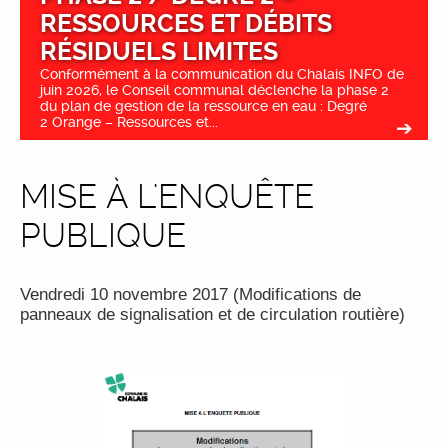
RESSOURCES ET DÉBITS
RÉSIDUELS LIMITES
Conformément à la communication du Chalais INFO de
juin 2026, le Conseil communal déclenche la phase 2
du plan de gestion de la ressource en eau : Degré
2 Orange – Ressources et...
MISE À L'ENQUÊTE
PUBLIQUE
Vendredi 10 novembre 2017 (Modifications de
panneaux de signalisation et de circulation routière)