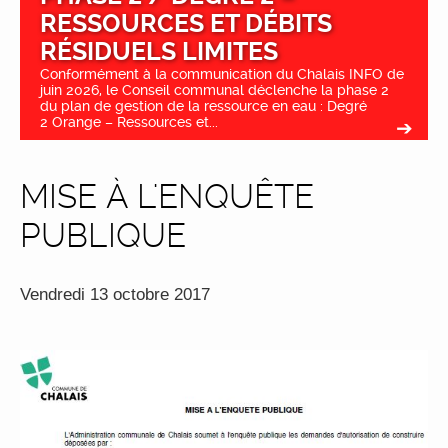
RESSOURCES ET DÉBITS
RÉSIDUELS LIMITES
Conformément à la communication du Chalais INFO de
juin 2026, le Conseil communal déclenche la phase 2
du plan de gestion de la ressource en eau : Degré
2 Orange – Ressources et...
MISE À L'ENQUÊTE
PUBLIQUE
Vendredi 13 octobre 2017