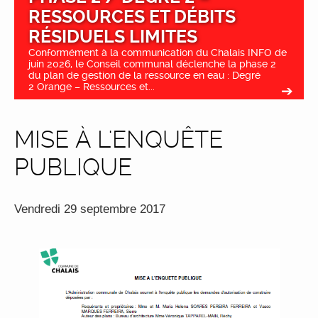
RESSOURCES ET DÉBITS
RÉSIDUELS LIMITES
Conformément à la communication du Chalais INFO de
juin 2026, le Conseil communal déclenche la phase 2
du plan de gestion de la ressource en eau : Degré
2 Orange – Ressources et...
MISE À L'ENQUÊTE
PUBLIQUE
Vendredi 29 septembre 2017